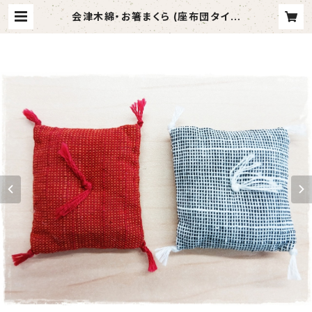
会津木綿・お箸まくら (座布団タイプ
2個セット) - Chopsticks Rest
[Cushon shape] | COLORFUL