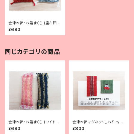
会津木綿・お箸まくら (座布団タ
イプ 2個セット) - Chopsticks
¥680
Rest [Cushon shape]
同じカテゴリの商品
会津木綿・お箸まくら (ワイド枕
会津木綿マグネットしおり type
タイプ 2個セット) - Chopstick
1 - Magnet clip covered wi
¥680
¥800
s Rest [Pillow shape]
th Aizu cotton