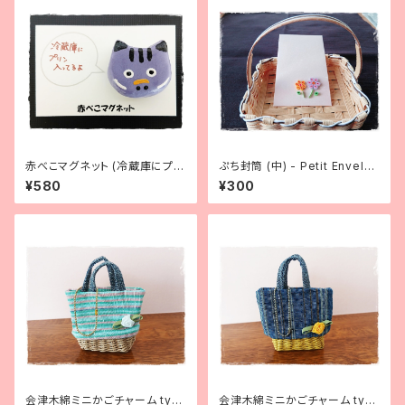
赤べこマグネット (冷蔵庫にプリ
ぷち封筒 (中) - Petit Envelo
ン) - Magnet Akabeko [Sw
pe (medium sized)
¥580
¥300
eet pudding inside.]
会津木綿ミニかごチャーム typ
会津木綿ミニかごチャーム typ