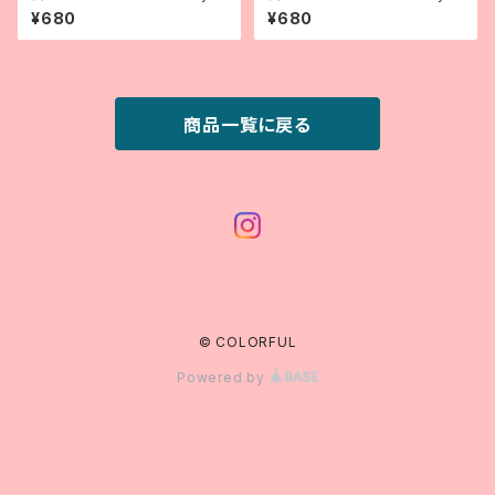
e 10 - Aizu cotton mini bas
e 03 - Aizu cotton mini ba
¥680
¥680
ket
sket
商品一覧に戻る
© COLORFUL
Powered by