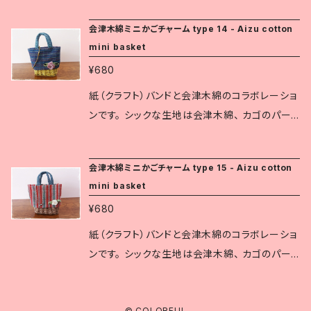
現在は、赤や緑など様々な縞柄が織られていま
ます。 伝統工芸の生地と可愛らしいデザインは、
会津木綿ミニかごチャーム type 14 - Aizu cotton
す。 白虎隊も会津木綿の着物を着ていたと伝え
色々なシーンでさりげなく個性を主張します。 道
mini basket
られています。
の駅や観光地の土産店では人気の商品です。 お
¥680
およそのサイズ： 縦8㎝(グリップも含む) × 横6
㎝ × 奥行1.5～2㎝ ※会津木綿は福島県指定伝
紙（クラフト）バンドと会津木綿のコラボレーショ
統工芸品です。 紺地に白い縞を織りなすものが
ンです。 シックな生地は会津木綿、 カゴのパー
一般的で、 厚みのあるふっくらとした質感です。
ツは1本に割いた紙バンドで丁寧に織り込んでい
現在は、赤や緑など様々な縞柄が織られていま
ます。 伝統工芸の生地と可愛らしいデザインは、
会津木綿ミニかごチャーム type 15 - Aizu cotton
す。 白虎隊も会津木綿の着物を着ていたと伝え
色々なシーンでさりげなく個性を主張します。 道
mini basket
られています。
の駅や観光地の土産店では人気の商品です。 お
¥680
およそのサイズ： 縦8㎝(グリップも含む) × 横6
㎝ × 奥行1.5～2㎝ ※会津木綿は福島県指定伝
紙（クラフト）バンドと会津木綿のコラボレーショ
統工芸品です。 紺地に白い縞を織りなすものが
ンです。 シックな生地は会津木綿、 カゴのパー
一般的で、 厚みのあるふっくらとした質感です。
ツは1本に割いた紙バンドで丁寧に織り込んでい
現在は、赤や緑など様々な縞柄が織られていま
ます。 伝統工芸の生地と可愛らしいデザインは、
す。 白虎隊も会津木綿の着物を着ていたと伝え
© COLORFUL