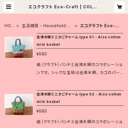
エコクラフト Eco-Craft | COLOR
FUL
HOM
生活雑貨 - Household Go
エコクラフト Eco-Cr
E
ods
aft
会津木綿ミニかごチャーム type 01 - Aizu cotton
mini basket
¥680
紙（クラフト）バンドと会津木綿のコラボレーショ
ンです。 シックな生地は会津木綿、 カゴのパー
ツは1本に割いた紙バンドで丁寧に織り込んでい
ます。 伝統工芸の生地と可愛らしいデザインは、
会津木綿ミニかごチャーム type 02 - Aizu cotton
色々なシーンでさりげなく個性を主張します。 道
mini basket
の駅や観光地の土産店では人気の商品です。 お
¥680
およそのサイズ： 縦8㎝(グリップも含む) × 横6
㎝ × 奥行1.5～2㎝ ※会津木綿は福島県指定伝
紙（クラフト）バンドと会津木綿のコラボレーショ