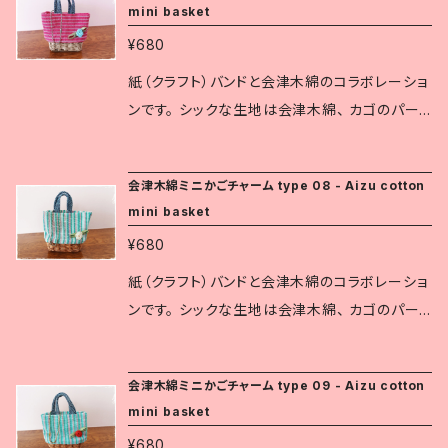
mini basket
られています。
の駅や観光地の土産店では人気の商品です。 お
¥680
およそのサイズ： 縦8㎝(グリップも含む) × 横6
㎝ × 奥行1.5～2㎝ ※会津木綿は福島県指定伝
紙（クラフト）バンドと会津木綿のコラボレーショ
統工芸品です。 紺地に白い縞を織りなすものが
ンです。 シックな生地は会津木綿、 カゴのパー
一般的で、 厚みのあるふっくらとした質感です。
ツは1本に割いた紙バンドで丁寧に織り込んでい
現在は、赤や緑など様々な縞柄が織られていま
ます。 伝統工芸の生地と可愛らしいデザインは、
会津木綿ミニかごチャーム type 08 - Aizu cotton
す。 白虎隊も会津木綿の着物を着ていたと伝え
色々なシーンでさりげなく個性を主張します。 道
mini basket
られています。
の駅や観光地の土産店では人気の商品です。 お
¥680
およそのサイズ： 縦8㎝(グリップも含む) × 横6
㎝ × 奥行1.5～2㎝ ※会津木綿は福島県指定伝
紙（クラフト）バンドと会津木綿のコラボレーショ
統工芸品です。 紺地に白い縞を織りなすものが
ンです。 シックな生地は会津木綿、 カゴのパー
一般的で、 厚みのあるふっくらとした質感です。
ツは1本に割いた紙バンドで丁寧に織り込んでい
現在は、赤や緑など様々な縞柄が織られていま
ます。 伝統工芸の生地と可愛らしいデザインは、
会津木綿ミニかごチャーム type 09 - Aizu cotton
す。 白虎隊も会津木綿の着物を着ていたと伝え
色々なシーンでさりげなく個性を主張します。 道
mini basket
られています。
の駅や観光地の土産店では人気の商品です。 お
¥680