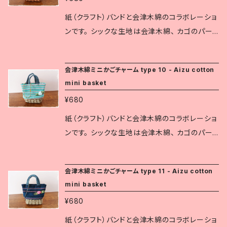
およそのサイズ： 縦8㎝(グリップも含む) × 横6
㎝ × 奥行1.5～2㎝ ※会津木綿は福島県指定伝
紙（クラフト）バンドと会津木綿のコラボレーショ
統工芸品です。 紺地に白い縞を織りなすものが
ンです。 シックな生地は会津木綿、 カゴのパー
一般的で、 厚みのあるふっくらとした質感です。
ツは1本に割いた紙バンドで丁寧に織り込んでい
現在は、赤や緑など様々な縞柄が織られていま
ます。 伝統工芸の生地と可愛らしいデザインは、
会津木綿ミニかごチャーム type 10 - Aizu cotton
す。 白虎隊も会津木綿の着物を着ていたと伝え
色々なシーンでさりげなく個性を主張します。 道
mini basket
られています。
の駅や観光地の土産店では人気の商品です。 お
¥680
およそのサイズ： 縦8㎝(グリップも含む) × 横6
㎝ × 奥行1.5～2㎝ ※会津木綿は福島県指定伝
紙（クラフト）バンドと会津木綿のコラボレーショ
統工芸品です。 紺地に白い縞を織りなすものが
ンです。 シックな生地は会津木綿、 カゴのパー
一般的で、 厚みのあるふっくらとした質感です。
ツは1本に割いた紙バンドで丁寧に織り込んでい
現在は、赤や緑など様々な縞柄が織られていま
ます。 伝統工芸の生地と可愛らしいデザインは、
会津木綿ミニかごチャーム type 11 - Aizu cotton
す。 白虎隊も会津木綿の着物を着ていたと伝え
色々なシーンでさりげなく個性を主張します。 道
mini basket
られています。
の駅や観光地の土産店では人気の商品です。 お
¥680
およそのサイズ： 縦8㎝(グリップも含む) × 横6
㎝ × 奥行1.5～2㎝ ※会津木綿は福島県指定伝
紙（クラフト）バンドと会津木綿のコラボレーショ