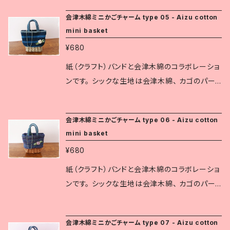
現在は、赤や緑など様々な縞柄が織られていま
ます。 伝統工芸の生地と可愛らしいデザインは、
会津木綿ミニかごチャーム type 05 - Aizu cotton
す。 白虎隊も会津木綿の着物を着ていたと伝え
色々なシーンでさりげなく個性を主張します。 道
mini basket
られています。
の駅や観光地の土産店では人気の商品です。 お
¥680
およそのサイズ： 縦8㎝(グリップも含む) × 横6
㎝ × 奥行1.5～2㎝ ※会津木綿は福島県指定伝
紙（クラフト）バンドと会津木綿のコラボレーショ
統工芸品です。 紺地に白い縞を織りなすものが
ンです。 シックな生地は会津木綿、 カゴのパー
一般的で、 厚みのあるふっくらとした質感です。
ツは1本に割いた紙バンドで丁寧に織り込んでい
現在は、赤や緑など様々な縞柄が織られていま
ます。 伝統工芸の生地と可愛らしいデザインは、
会津木綿ミニかごチャーム type 06 - Aizu cotton
す。 白虎隊も会津木綿の着物を着ていたと伝え
色々なシーンでさりげなく個性を主張します。 道
mini basket
られています。
の駅や観光地の土産店では人気の商品です。 お
¥680
およそのサイズ： 縦8㎝(グリップも含む) × 横6
㎝ × 奥行1.5～2㎝ ※会津木綿は福島県指定伝
紙（クラフト）バンドと会津木綿のコラボレーショ
統工芸品です。 紺地に白い縞を織りなすものが
ンです。 シックな生地は会津木綿、 カゴのパー
一般的で、 厚みのあるふっくらとした質感です。
ツは1本に割いた紙バンドで丁寧に織り込んでい
現在は、赤や緑など様々な縞柄が織られていま
ます。 伝統工芸の生地と可愛らしいデザインは、
会津木綿ミニかごチャーム type 07 - Aizu cotton
す。 白虎隊も会津木綿の着物を着ていたと伝え
色々なシーンでさりげなく個性を主張します。 道