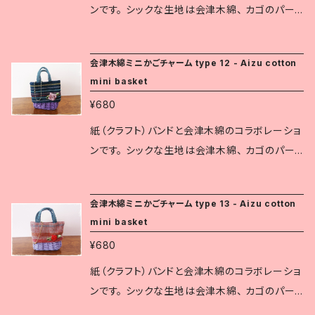
統工芸品です。 紺地に白い縞を織りなすものが
ンです。 シックな生地は会津木綿、 カゴのパー
一般的で、 厚みのあるふっくらとした質感です。
ツは1本に割いた紙バンドで丁寧に織り込んでい
現在は、赤や緑など様々な縞柄が織られていま
ます。 伝統工芸の生地と可愛らしいデザインは、
会津木綿ミニかごチャーム type 12 - Aizu cotton
す。 白虎隊も会津木綿の着物を着ていたと伝え
色々なシーンでさりげなく個性を主張します。 道
mini basket
られています。
の駅や観光地の土産店では人気の商品です。 お
¥680
およそのサイズ： 縦8㎝(グリップも含む) × 横6
㎝ × 奥行1.5～2㎝ ※会津木綿は福島県指定伝
紙（クラフト）バンドと会津木綿のコラボレーショ
統工芸品です。 紺地に白い縞を織りなすものが
ンです。 シックな生地は会津木綿、 カゴのパー
一般的で、 厚みのあるふっくらとした質感です。
ツは1本に割いた紙バンドで丁寧に織り込んでい
現在は、赤や緑など様々な縞柄が織られていま
ます。 伝統工芸の生地と可愛らしいデザインは、
会津木綿ミニかごチャーム type 13 - Aizu cotton
す。 白虎隊も会津木綿の着物を着ていたと伝え
色々なシーンでさりげなく個性を主張します。 道
mini basket
られています。
の駅や観光地の土産店では人気の商品です。 お
¥680
およそのサイズ： 縦8㎝(グリップも含む) × 横6
㎝ × 奥行1.5～2㎝ ※会津木綿は福島県指定伝
紙（クラフト）バンドと会津木綿のコラボレーショ
統工芸品です。 紺地に白い縞を織りなすものが
ンです。 シックな生地は会津木綿、 カゴのパー
一般的で、 厚みのあるふっくらとした質感です。
ツは1本に割いた紙バンドで丁寧に織り込んでい