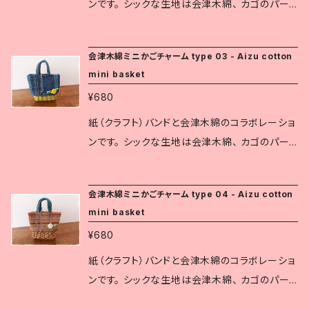
統工芸品です。 紺地に白い縞を織りなすものが
ンです。 シックな生地は会津木綿、 カゴのパー
一般的で、 厚みのあるふっくらとした質感です。
ツは1本に割いた紙バンドで丁寧に織り込んでい
現在は、赤や緑など様々な縞柄が織られていま
ます。 伝統工芸の生地と可愛らしいデザインは、
会津木綿ミニかごチャーム type 03 - Aizu cotton
す。 白虎隊も会津木綿の着物を着ていたと伝え
色々なシーンでさりげなく個性を主張します。 道
mini basket
られています。
の駅や観光地の土産店では人気の商品です。 お
¥680
およそのサイズ： 縦8㎝(グリップも含む) × 横6
㎝ × 奥行1.5～2㎝ ※会津木綿は福島県指定伝
紙（クラフト）バンドと会津木綿のコラボレーショ
統工芸品です。 紺地に白い縞を織りなすものが
ンです。 シックな生地は会津木綿、 カゴのパー
一般的で、 厚みのあるふっくらとした質感です。
ツは1本に割いた紙バンドで丁寧に織り込んでい
現在は、赤や緑など様々な縞柄が織られていま
ます。 伝統工芸の生地と可愛らしいデザインは、
会津木綿ミニかごチャーム type 04 - Aizu cotton
す。 白虎隊も会津木綿の着物を着ていたと伝え
色々なシーンでさりげなく個性を主張します。 道
mini basket
られています。
の駅や観光地の土産店では人気の商品です。 お
¥680
およそのサイズ： 縦8㎝(グリップも含む) × 横6
㎝ × 奥行1.5～2㎝ ※会津木綿は福島県指定伝
紙（クラフト）バンドと会津木綿のコラボレーショ
統工芸品です。 紺地に白い縞を織りなすものが
ンです。 シックな生地は会津木綿、 カゴのパー
一般的で、 厚みのあるふっくらとした質感です。
ツは1本に割いた紙バンドで丁寧に織り込んでい